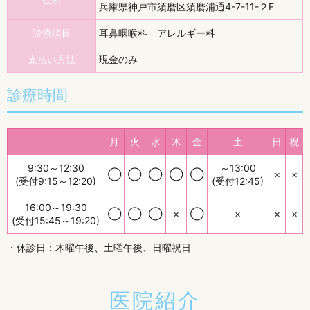
兵庫県神戸市須磨区須磨浦通4-7-11-２F
診療項目
耳鼻咽喉科 アレルギー科
支払い方法
現金のみ
診療時間
月
火
水
木
金
土
日
祝
9:30～12:30
～13:00
◯
◯
◯
◯
◯
×
×
(受付9:15～12:20)
(受付12:45)
16:00～19:30
◯
◯
◯
×
◯
×
×
×
(受付15:45～19:20)
・休診日：木曜午後、土曜午後、日曜祝日
医院紹介